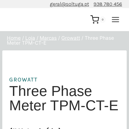
Skip
geral@soltuga.pt
938 780 456
to
content
0
Home
/
Loja
/
Marcas
/
Growatt
/
Three Phase
Meter TPM-CT-E
GROWATT
Three Phase
Meter TPM-CT-E