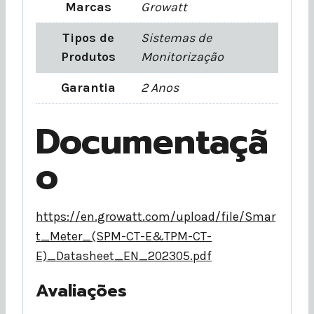
Marcas
Growatt
Tipos de
Sistemas de
Produtos
Monitorização
Garantia
2 Anos
Documentaçã
o
https://en.growatt.com/upload/file/Smar
t_Meter_(SPM-CT-E&TPM-CT-
E)_Datasheet_EN_202305.pdf
Avaliações