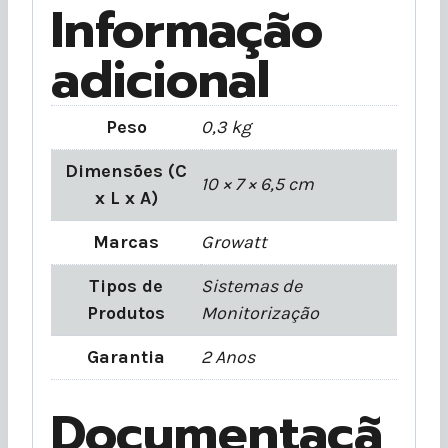
Informação
adicional
Peso
0,3 kg
Dimensões (C
10 × 7 × 6,5 cm
x L x A)
Marcas
Growatt
Tipos de
Sistemas de
Produtos
Monitorização
Garantia
2 Anos
Documentaçã