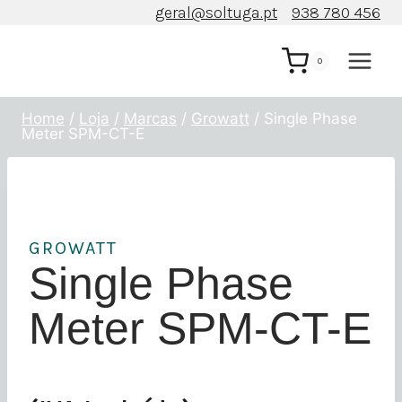
Skip
geral@soltuga.pt
938 780 456
to
content
0
Home
/
Loja
/
Marcas
/
Growatt
/
Single Phase
Meter SPM-CT-E
GROWATT
Single Phase
Meter SPM-CT-E