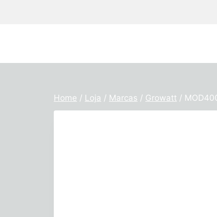
Skip
to
content
Home
/
Loja
/
Marcas
/
Growatt
/
MOD400