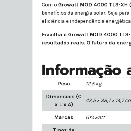
Com o
Growatt MOD 4000 TL3-XH 
benefícios da energia solar. Seja par
eficiência e independência energética
Escolha o Growatt MOD 4000 TL3-X
resultados reais. O futuro da ener
Informação a
Peso
12,5 kg
Dimensões (C
42,5 × 38,7 × 14,7 c
x L x A)
Marcas
Growatt
Tipos de