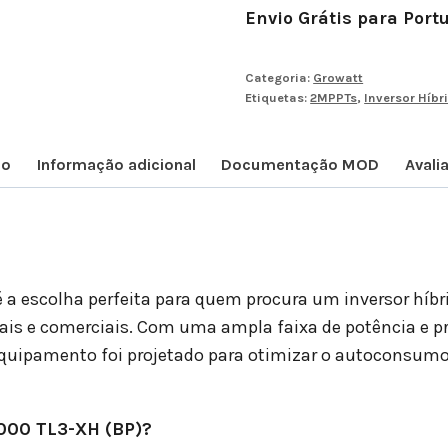
Envio Grátis para Port
Categoria:
Growatt
Etiquetas:
2MPPTs
,
Inversor Híbr
ão
Informação adicional
Documentação MOD
Avali
 a escolha perfeita para quem procura um inversor híbr
iais e comerciais. Com uma ampla faixa de potência e 
quipamento foi projetado para otimizar o autoconsumo 
000 TL3-XH (BP)?