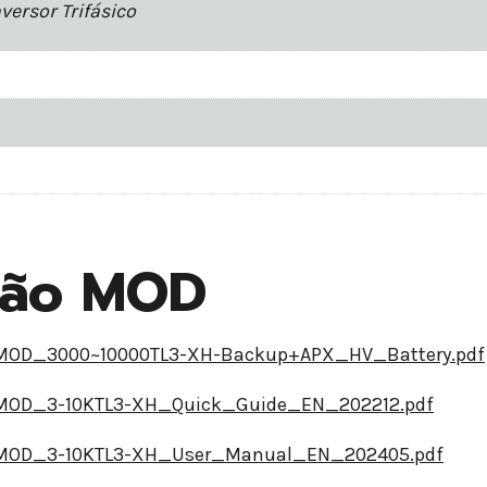
nversor Trifásico
ção MOD
le/MOD_3000~10000TL3-XH-Backup+APX_HV_Battery.pdf
le/MOD_3-10KTL3-XH_Quick_Guide_EN_202212.pdf
le/MOD_3-10KTL3-XH_User_Manual_EN_202405.pdf