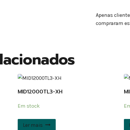
Apenas client
compraram est
lacionados
MID12000TL3-XH
M
Em stock
Em
Ler mais