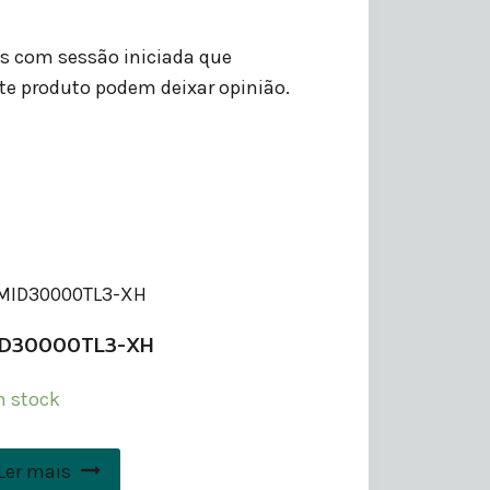
es com sessão iniciada que
e produto podem deixar opinião.
ID30000TL3-XH
 stock
Ler mais