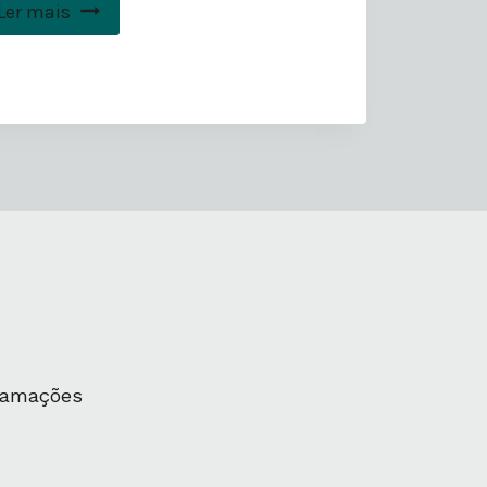
Ler mais
clamações