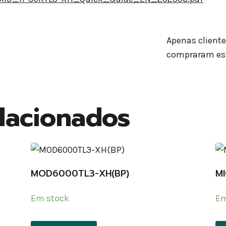
Apenas client
compraram est
lacionados
MOD6000TL3-XH(BP)
M
Em stock
Em