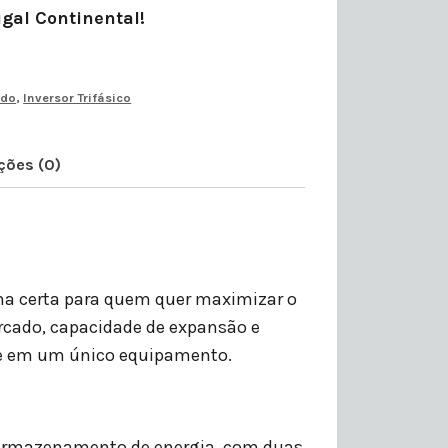
ugal Continental!
ido
,
Inversor Trifásico
ções (0)
lha certa para quem quer maximizar o
ercado, capacidade de expansão e
de em um único equipamento.
 armazenamento de energia, com duas