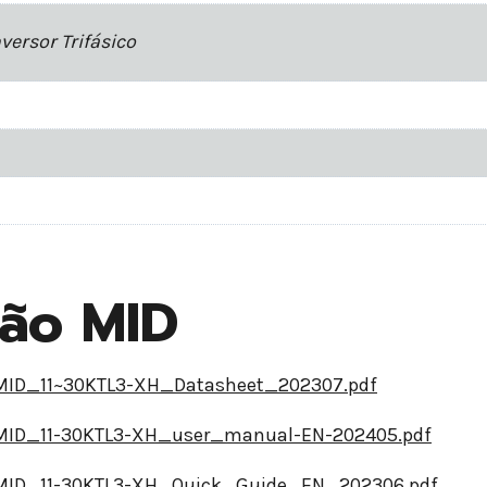
nversor Trifásico
ão MID
e/MID_11~30KTL3-XH_Datasheet_202307.pdf
e/MID_11-30KTL3-XH_user_manual-EN-202405.pdf
e/MID_11-30KTL3-XH_Quick_Guide_EN_202306.pdf