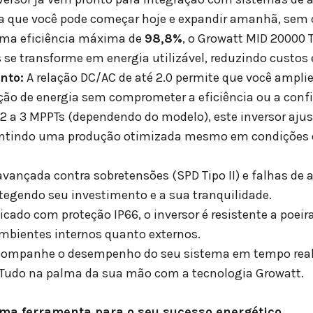
ica que você pode começar hoje e expandir amanhã, sem
a eficiência máxima de
98,8%
, o Growatt MID 20000 
s se transforme em energia utilizável, reduzindo custo
nto:
A relação DC/AC de até 2.0 permite que você ampli
ão de energia sem comprometer a eficiência ou a confi
 a 3 MPPTs (dependendo do modelo), este inversor ajus
rantindo uma produção otimizada mesmo em condições
vançada contra sobretensões (SPD Tipo II) e falhas de a
tegendo seu investimento e a sua tranquilidade.
icado com proteção IP66, o inversor é resistente a poei
ambientes internos quanto externos.
ompanhe o desempenho do seu sistema em tempo real, 
. Tudo na palma da sua mão com a tecnologia Growatt.
uma ferramenta para o seu sucesso energético