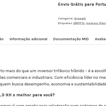
Envio Grátis para Port
Categoria:
Growatt
Etiquetas:
2MPPTs
,
Inversor Híbr
ão
Informação adicional
Documentação MID
Avalia
to mais do que um inversor trifásico híbrido – é a esco
ões comerciais e industriais. Com eficiência líder no m
ara quem busca desempenho, economia e sustentabilida
L3-XH o melhor para você?
versor já vem pronto para integração com sistemas de