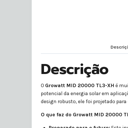
Descriç
Descrição
O
Growatt MID 20000 TL3-XH
é mui
potencial da energia solar em aplicaç
design robusto, ele foi projetado p
O que faz do Growatt MID 20000 T
Preparado para o futuro:
Este in