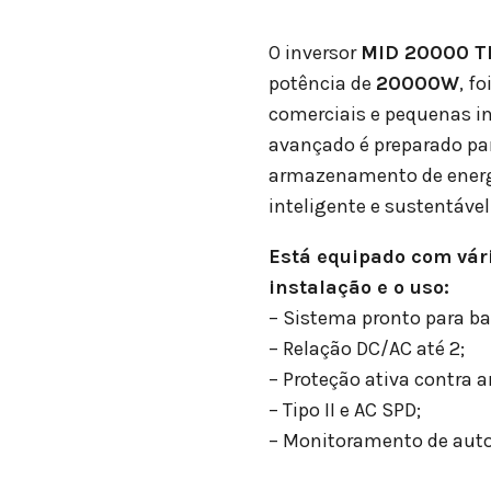
O inversor
MID 20000 TL
potência de
20000
W
, f
comerciais e pequenas i
avançado é preparado par
armazenamento de energi
inteligente e sustentável
Está equipado com vári
instalação e o uso:
– Sistema pronto para bat
– Relação DC/AC até 2;
– Proteção ativa contra ar
– Tipo II e AC SPD;
– Monitoramento de aut