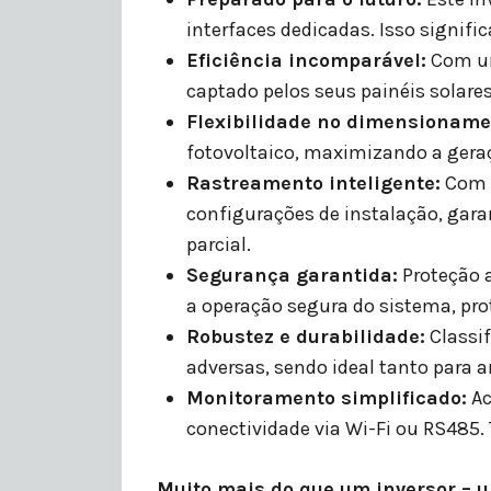
interfaces dedicadas. Isso signif
Eficiência incomparável:
Com um
captado pelos seus painéis solare
Flexibilidade no dimensioname
fotovoltaico, maximizando a geraç
Rastreamento inteligente:
Com 2
configurações de instalação, ga
parcial.
Segurança garantida:
Proteção a
a operação segura do sistema, pro
Robustez e durabilidade:
Classif
adversas, sendo ideal tanto para 
Monitoramento simplificado:
Ac
conectividade via Wi-Fi ou RS485
Muito mais do que um inversor – 