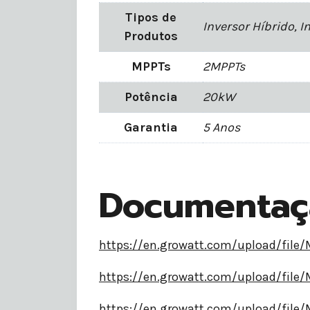
Tipos de
Inversor Híbrido, I
Produtos
MPPTs
2MPPTs
Potência
20kW
Garantia
5 Anos
Documentaç
https://en.growatt.com/upload/fil
https://en.growatt.com/upload/fil
https://en.growatt.com/upload/fil