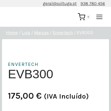
Skip
geral@soltuga.pt
938 780 456
to
content
0
Home
/
Loja
/
Marcas
/
Envertech
/
EVB300
ENVERTECH
EVB300
175,00
€
(IVA Incluído)