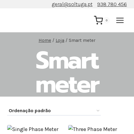
Skip
geral@soltuga.pt
938 780 456
to
content
0
Home
/
Loja
/
Smart meter
Smart
meter