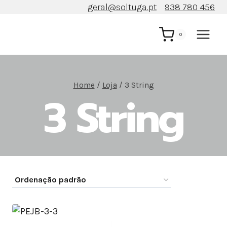
Skip
geral@soltuga.pt
938 780 456
to
content
0
Home
/
Loja
/
3 String
3 String