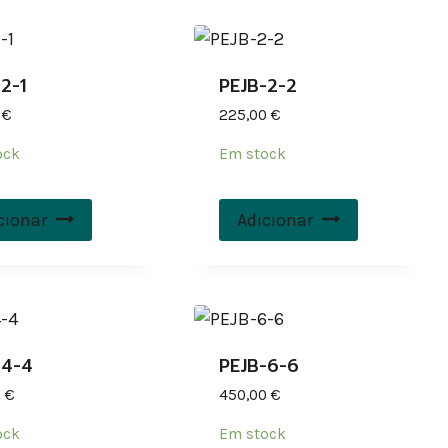
2-1
PEJB-2-2
0
€
225,00
€
ock
Em stock
cionar
Adicionar
-4-4
PEJB-6-6
0
€
450,00
€
ock
Em stock