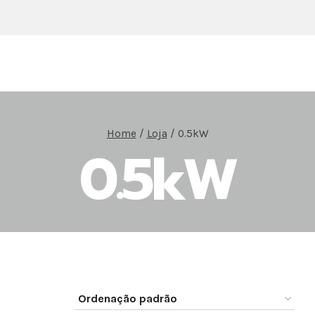
Home
/
Loja
/
0.5kW
0.5kW